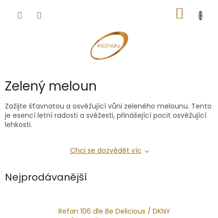
Přejít
NÁKUP
na
obsah
KOŠÍK
Zelený meloun
Zažijte šťavnatou a osvěžující vůni zeleného melounu. Tento
je esencí letní radosti a svěžesti, přinášející pocit osvěžující
lehkosti.
Chci se dozvědět víc
Nejprodávanější
Refan 106 dle Be Delicious / DKNY