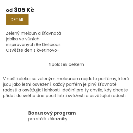
t
305 Kč
od
ů
DETAIL
Zelený meloun a šťavnatá
jablka ve vůních
inspirovaných Be Delicious.
Osvěžte den s květinovo-
ovocnou extází!
1
položek celkem
O
v
l
V naší kolekci se zeleným melounem najdete parfémy, které
á
jsou jako letní osvěžení. Každý parfém je plný šťavnaté
d
radosti a osvěžující lehkosti, ideální pro ty chvíle, kdy chcete
a
přidat do svého dne pocit letní svěžesti a osvěžující radosti.
c
í
p
Bonusový program
r
pro stálé zákazníky
v
k