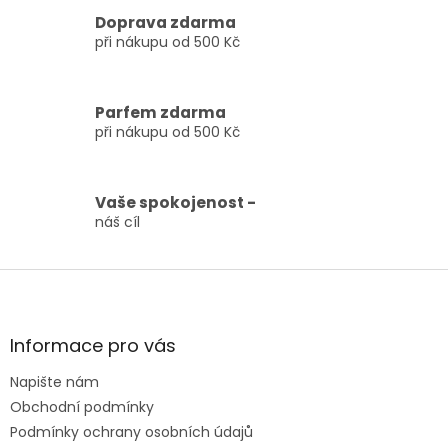
y
Doprava zdarma
v
ý
při nákupu od 500 Kč
p
i
s
Parfem zdarma
u
při nákupu od 500 Kč
Vaše spokojenost -
náš cíl
Z
á
p
a
Informace pro vás
t
Napište nám
í
Obchodní podmínky
Podmínky ochrany osobních údajů