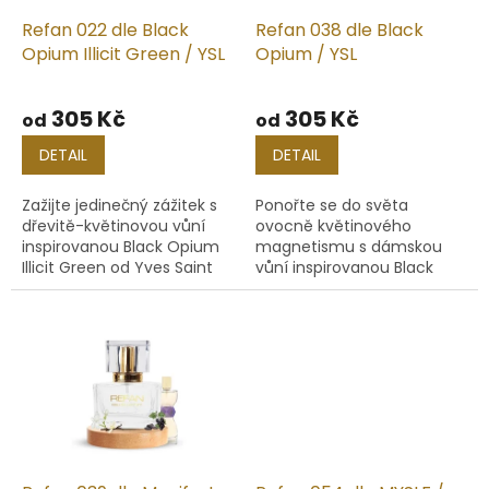
o
d
Refan 022 dle Black
Refan 038 dle Black
u
Opium Illicit Green / YSL
Opium / YSL
k
t
305 Kč
305 Kč
od
od
ů
DETAIL
DETAIL
Zažijte jedinečný zážitek s
Ponořte se do světa
dřevitě-květinovou vůní
ovocně květinového
inspirovanou Black Opium
magnetismu s dámskou
Illicit Green od Yves Saint
vůní inspirovanou Black
Laurent, která spojuje
Opium. Vůně je zárukou
odvážné tóny a hlubokou
smyslného a okouzlujícího
smyslnost.
zážitku.