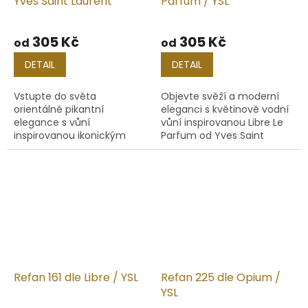
Yves Saint Laurent
Parfum / YSL
Průměrné
hodnocení
305 Kč
305 Kč
od
od
produktu
je
DETAIL
DETAIL
4,5
z
Vstupte do světa
Objevte svěží a moderní
5
orientálně pikantní
eleganci s květinově vodní
hvězdiček.
elegance s vůní
vůní inspirovanou Libre Le
inspirovanou ikonickým
Parfum od Yves Saint
Opium od Yves Saint
Laurent. Tato vůně je
Laurent. Tento parfém je
ideální pro ženy, které
ztělesněním smyslnosti,
hledají harmonii mezi
tajemna a exotického
lehkostí a...
kouzla.
Refan 161 dle Libre / YSL
Refan 225 dle Opium /
YSL