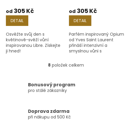
305 Kč
305 Kč
od
od
DETAIL
DETAIL
Osvěžte svůj den s
Parfém inspirovaný Opium
květinově-svěží vůní
od Yves Saint Laurent
inspirovanou Libre. Získejte
přináší intenzivní a
ji hned!
smyslnou vůni s
orientálními a pikantními
tóny, které zanechávají
8
položek celkem
O
silný dojem.
v
l
á
Bonusový program
d
pro stálé zákazníky
a
c
í
Doprava zdarma
p
při nákupu od 500 Kč
r
v
k