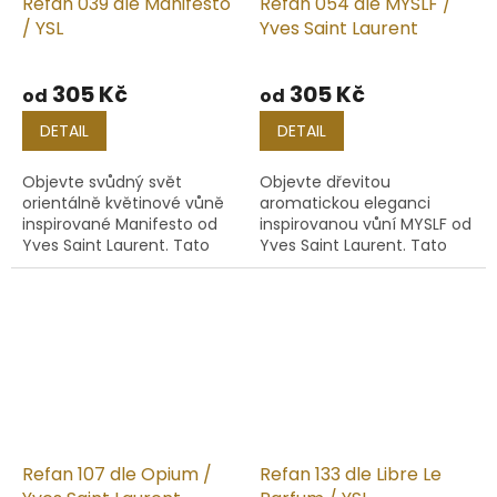
Refan 039 dle Manifesto
Refan 054 dle MYSLF /
/ YSL
Yves Saint Laurent
Průměrné
hodnocení
305 Kč
305 Kč
od
od
produktu
je
DETAIL
DETAIL
5,0
z
Objevte svůdný svět
Objevte dřevitou
5
orientálně květinové vůně
aromatickou eleganci
hvězdiček.
inspirované Manifesto od
inspirovanou vůní MYSLF od
Yves Saint Laurent. Tato
Yves Saint Laurent. Tato
vůně je ztělesněním
kompozice je navržena pro
elegance, smyslnosti a
muže, kteří chtějí zaujmout
osobité ženské síly.
rafinovanou a mužnou vůní
s...
Refan 107 dle Opium /
Refan 133 dle Libre Le