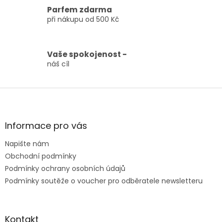
y
Parfem zdarma
v
při nákupu od 500 Kč
ý
p
i
s
Vaše spokojenost -
u
náš cíl
Z
á
p
a
Informace pro vás
t
Napište nám
í
Obchodní podmínky
Podmínky ochrany osobních údajů
Podmínky soutěže o voucher pro odběratele newsletteru
Kontakt