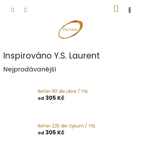
Přejít
NÁKUP
na
obsah
KOŠÍK
Inspirováno Y.S. Laurent
Nejprodávanější
Refan 161 dle Libre / YSL
305 Kč
od
Refan 225 dle Opium / YSL
305 Kč
od