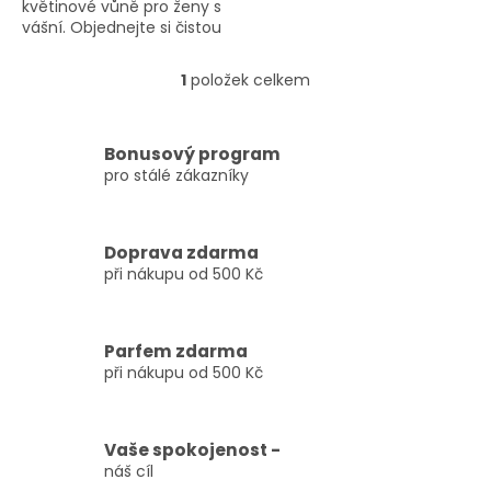
květinové vůně pro ženy s
vášní. Objednejte si čistou
krásu ještě dnes!
1
položek celkem
O
v
l
á
Bonusový program
d
pro stálé zákazníky
a
c
í
Doprava zdarma
p
při nákupu od 500 Kč
r
v
k
y
Parfem zdarma
v
při nákupu od 500 Kč
ý
p
i
s
Vaše spokojenost -
u
náš cíl