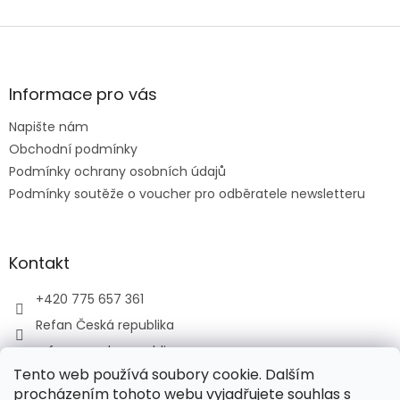
Z
á
p
a
Informace pro vás
t
Napište nám
í
Obchodní podmínky
Podmínky ochrany osobních údajů
Podmínky soutěže o voucher pro odběratele newsletteru
Kontakt
+420 775 657 361
Refan Česká republika
refan_czech_republic
Tento web používá soubory cookie. Dalším
procházením tohoto webu vyjadřujete souhlas s