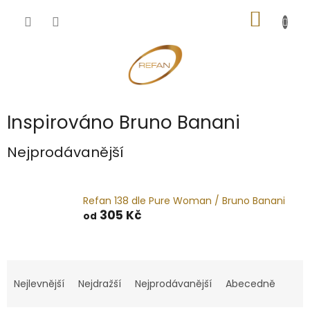
Přejít
NÁKUP
na
obsah
KOŠÍK
Inspirováno Bruno Banani
Nejprodávanější
Refan 138 dle Pure Woman / Bruno Banani
305 Kč
od
Ř
a
Nejlevnější
Nejdražší
Nejprodávanější
Abecedně
z