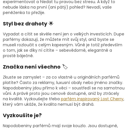
experimentovat a hledat tu pravou bez stresu. A když to
nebude láska na první (ani pátý) pohled? Nevadí, vaše
peněženka to přežije.
Styl bez drahoty
🌟
Vypadat a cítit se skvěle není jen o velkých investicích. Dupe
parfémy dokazují, že můžete mít svůj styl, aniž byste se
museli rozloučit s celým kapesným. Vůně je totiž především
o tom, jak se díky ní cítíte – sebevědomě, elegantně a
prostě báječně.
Značka není všechno
🏷️
Zkuste se zamyslet – za co vlastně u originálních parfémů
platíte? Často za reklamy, luxusní obaly nebo jméno značky.
Napodobeniny jdou přímo k věci – soustředí se na samotnou
vůni. A právě proto jsou cenově dostupné, aniž by ztrácely
na kvalitě. Vyzkoušejte třeba
parfém
inspirovaný
Lost
Cherry
,
který vám ukáže, že kvalita nemusí být drahá.
Vyzkoušíte je?
Napodobeniny parfémů mají svoje kouzlo. Jsou dostupné,