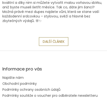
kvalitní a díky nim si můžete vytvořit malou voňavou sbírku,
aniž byste museli šetřit měsíce. Tak co, dáte jim šanci?
Možná právě mezi dupes najdete vůni, která se stane vaší
každodenní srdcovkou – stylovou, svěží a hlavně bez
zbytečných výdajů. 🌸✨
DALŠÍ ČLÁNEK
Z
á
p
a
Informace pro vás
t
Napište nám
í
Obchodní podmínky
Podmínky ochrany osobních údajů
Podmínky soutěže o voucher pro odběratele newsletteru