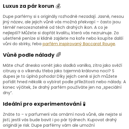
Luxus za pár korun
💰
Dupe parfémy si s originály rozhodně nezadají. Jasně, nesou
jiný název, ale jejich vůně vás možná překvapí – často jsou
téměř nerozeznatelné od těch drahých ikon. A co je
nejlepší? Můžete si dopřát kvalitu, která vás nezruinuje. Za
ušetřené peníze si klidně zajdete na kafe nebo koupíte další
vůni do sbírky, řeba
parfém
inspirovaný
Baccarat
Rouge
.
Vůně podle nálady
🌈
Máte chuť dneska vonět jako sladká vanilka, zítra jako svěží
citrusy a o víkendu třeba jako tajemná královna noci? S
dupes je to úplná pohoda! Díky jejich ceně si jich můžete
pořídit hned několik a vybírat podle příležitosti nebo nálady. A
konec výčitek, že drahý parfém používáte jen na „speciální
dny“.
Ideální pro experimentování
🧪
Znáte to – v parfumerii vás omámí nová vůně, ale nejste si
jistí, jestli vás bude bavit i po pár týdnech. Kupovat drahý
originál je risk. Dupe parfémy vám ale umožní