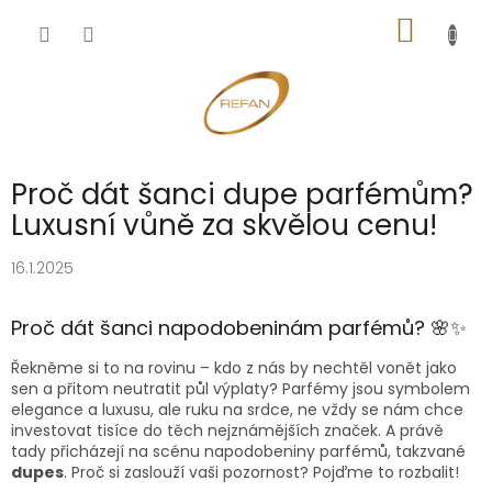
Přejít
NÁKUP
na
obsah
KOŠÍK
Proč dát šanci dupe parfémům?
Luxusní vůně za skvělou cenu!
16.1.2025
Proč dát šanci napodobeninám parfémů? 🌸✨
Řekněme si to na rovinu – kdo z nás by nechtěl vonět jako
sen a přitom neutratit půl výplaty? Parfémy jsou symbolem
elegance a luxusu, ale ruku na srdce, ne vždy se nám chce
investovat tisíce do těch nejznámějších značek. A právě
tady přicházejí na scénu napodobeniny parfémů, takzvané
dupes
. Proč si zaslouží vaši pozornost? Pojďme to rozbalit!