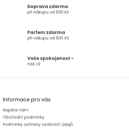
v
Doprava zdarma
ý
p
při nákupu od 500 Kč
i
s
u
Parfem zdarma
při nákupu od 500 Kč
Vaše spokojenost -
náš cíl
Z
á
p
a
Informace pro vás
t
Napište nám
í
Obchodní podmínky
Podmínky ochrany osobních údajů