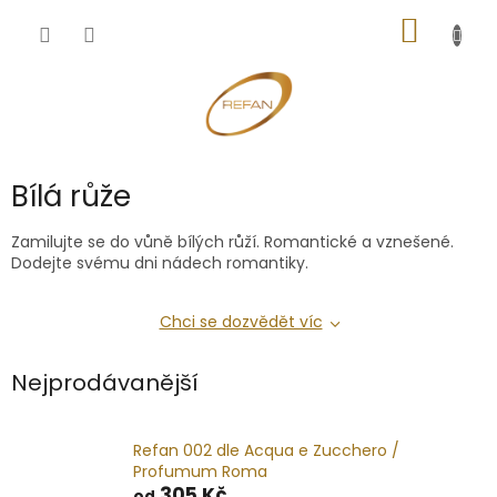
Přejít
NÁKUP
na
obsah
KOŠÍK
Bílá růže
Zamilujte se do vůně bílých růží. Romantické a vznešené.
Dodejte svému dni nádech romantiky.
Chci se dozvědět víc
Nejprodávanější
Refan 002 dle Acqua e Zucchero /
Profumum Roma
305 Kč
od