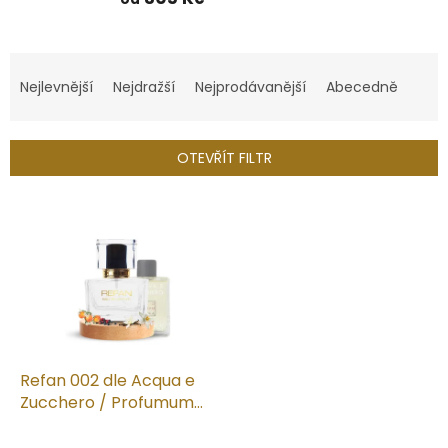
Ř
a
Nejlevnější
Nejdražší
Nejprodávanější
Abecedně
z
e
n
OTEVŘÍT FILTR
í
p
V
r
ý
o
p
d
i
u
s
k
p
t
r
ů
o
d
Refan 002 dle Acqua e
u
Zucchero / Profumum
k
Roma
t