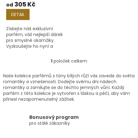
305 Kč
od
ů
DETAIL
Získejte náš exkluzivní
parfém, váš nejlepší dárek
pro smyslné okamžiky.
Vyzkoušejte ho nyní a
nechte emoce rozkvétat!
1
položek celkem
O
v
l
Naše kolekce parfémů s tóny bílých růží vás zavede do světa
á
romantiky a vznešenosti. Dodejte svému dni nádech
d
romantiky a zamilujte se do těchto jemných vůní. Každý
a
parfém z této kolekce je vytvořen s láskou a péčí, aby vám
c
přinesl nezapomenutelný zážitek.
í
p
r
Bonusový program
v
pro stálé zákazníky
k
y