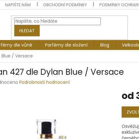
NAPIŠTE NÁM
OBCHODNÍ PODMÍNKY
PODMÍNKY OCHRAN
HLEDAT
rfémy dle vůně
Parfémy dle složení
Blog
Velkoo
 Blue / Versace
an 427 dle Dylan Blue / Versace
rné
dnoceno
Podrobnosti hodnocení
ení
od
tu
Měrná
cena:
ZVOLT
ek.
Osvěžuj
exkluzi
černého