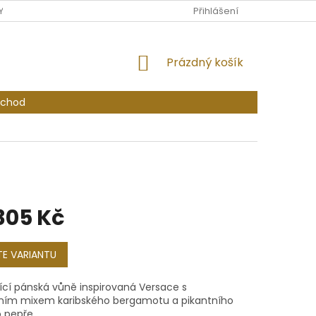
Y OSOBNÍCH ÚDAJŮ
PODMÍNKY SOUTĚŽE O VOUCHER PRO ODBĚR
Přihlášení
NÁKUPNÍ
Prázdný košík
KOŠÍK
bchod
305 Kč
E VARIANTU
ící pánská vůně inspirovaná Versace s
vním mixem karibského bergamotu a pikantního
 pepře.