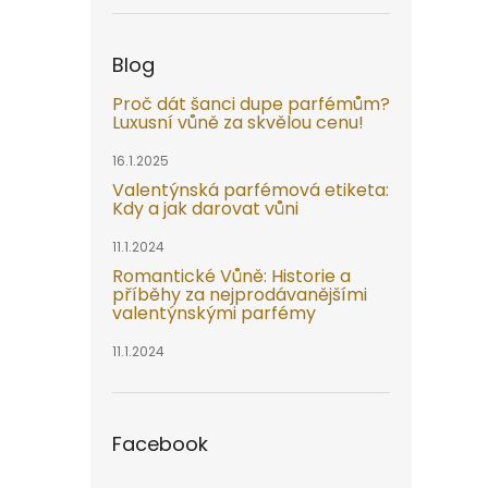
Blog
Proč dát šanci dupe parfémům?
Luxusní vůně za skvělou cenu!
16.1.2025
Valentýnská parfémová etiketa:
Kdy a jak darovat vůni
11.1.2024
Romantické Vůně: Historie a
příběhy za nejprodávanějšími
valentýnskými parfémy
11.1.2024
Facebook