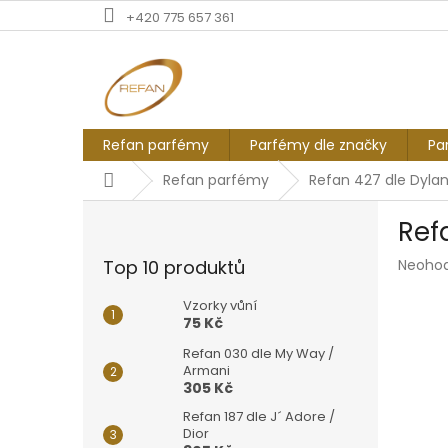
Přejít
+420 775 657 361
na
obsah
Refan parfémy
Parfémy dle značky
Pa
Domů
Refan parfémy
Refan 427 dle Dylan
P
Ref
o
s
Průmě
Top 10 produktů
Neoho
t
hodnoc
r
produk
Vzorky vůní
a
je
75 Kč
n
0,0
Refan 030 dle My Way /
z
n
Armani
5
í
305 Kč
hvězdič
p
Refan 187 dle J´ Adore /
a
Dior