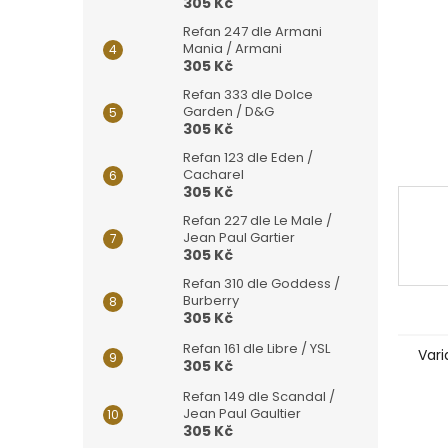
n
305 Kč
e
Refan 247 dle Armani
l
Mania / Armani
305 Kč
Refan 333 dle Dolce
Garden / D&G
305 Kč
Refan 123 dle Eden /
Cacharel
305 Kč
Refan 227 dle Le Male /
Jean Paul Gartier
305 Kč
Refan 310 dle Goddess /
Burberry
305 Kč
Refan 161 dle Libre / YSL
Vari
305 Kč
Refan 149 dle Scandal /
Jean Paul Gaultier
305 Kč