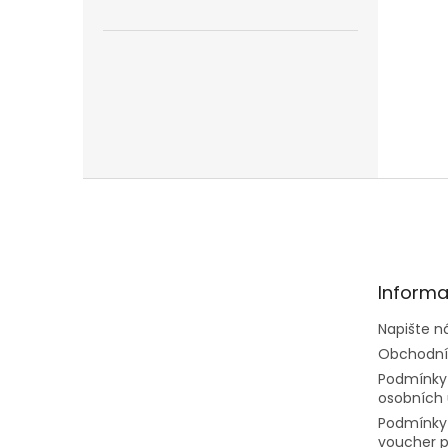
Z
á
p
a
t
Informa
í
Napište 
Obchodní
Podmínky
osobních 
Podmínky
voucher p