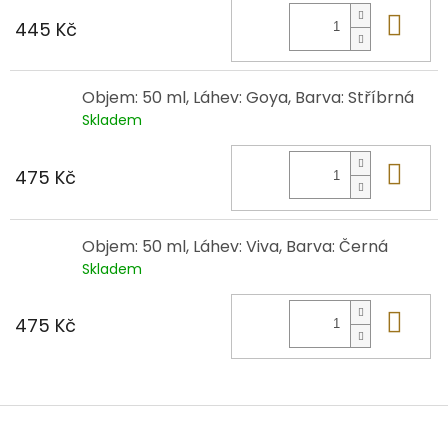
Do 
445 Kč
Objem: 50 ml, Láhev: Goya, Barva: Stříbrná
Skladem
Do 
475 Kč
Objem: 50 ml, Láhev: Viva, Barva: Černá
Skladem
Do 
475 Kč
Z
á