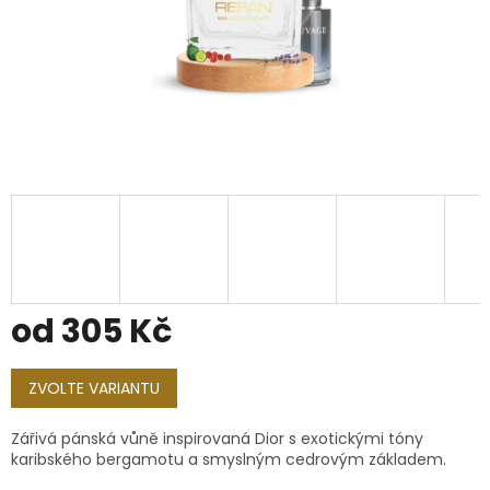
od
305 Kč
Měrná
cena:
ZVOLTE VARIANTU
Zářivá pánská vůně inspirovaná Dior s exotickými tóny
karibského bergamotu a smyslným cedrovým základem.