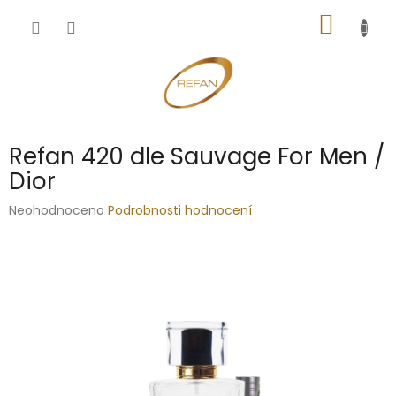
Přejít
NÁKUP
na
obsah
KOŠÍK
Refan 420 dle Sauvage For Men /
Dior
Průměrné
Neohodnoceno
Podrobnosti hodnocení
hodnocení
produktu
je
0,0
z
5
hvězdiček.