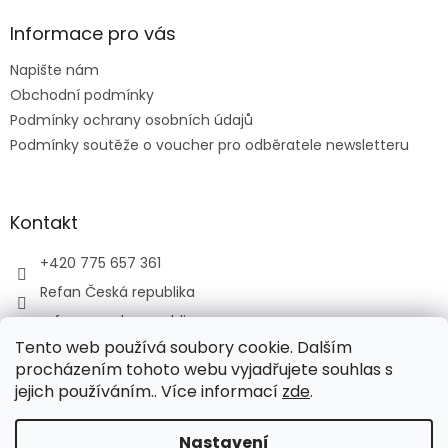
p
a
Informace pro vás
t
Napište nám
í
Obchodní podmínky
Podmínky ochrany osobních údajů
Podmínky soutěže o voucher pro odběratele newsletteru
Kontakt
+420 775 657 361
Refan Česká republika
refan_czech_republic
Tento web používá soubory cookie. Dalším
procházením tohoto webu vyjadřujete souhlas s
jejich používáním.. Více informací
zde
.
Vytvořil Shoptet
Nastavení