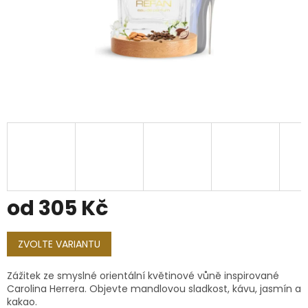
od
305 Kč
Měrná
cena:
ZVOLTE VARIANTU
Zážitek ze smyslné orientální květinové vůně inspirované
Carolina Herrera. Objevte mandlovou sladkost, kávu, jasmín a
kakao.