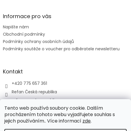
á
p
a
Informace pro vás
t
Napište nám
í
Obchodní podmínky
Podmínky ochrany osobních údajů
Podmínky soutěže o voucher pro odběratele newsletteru
Kontakt
+420 775 657 361
Refan Česká republika
refan_czech_republic
Tento web používá soubory cookie. Dalším
procházením tohoto webu vyjadřujete souhlas s
jejich používáním.. Více informací
zde
.