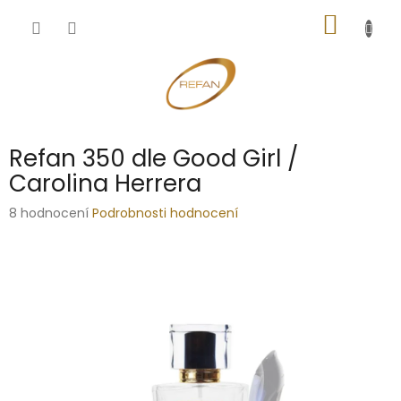
Přejít
NÁKUP
na
obsah
KOŠÍK
Refan 350 dle Good Girl /
Carolina Herrera
Průměrné
8 hodnocení
Podrobnosti hodnocení
hodnocení
produktu
je
2,9
z
5
hvězdiček.