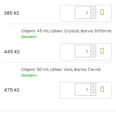
Do 
385 Kč
Objem: 45 ml, Láhev: Crystal, Barva: Stříbrná
Skladem
Do 
445 Kč
Objem: 50 ml, Láhev: Viva, Barva: Černá
Skladem
Do 
475 Kč
Z