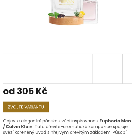
od
305 Kč
Měrná
cena:
ZVOLTE VARIANTU
Objevte elegantní pánskou vůni inspirovanou
Euphoria Men
/ Calvin Klein
. Tato dřevitě-aromatická kompozice spojuje
svěží kořeněný úvod s hřejivým dřevitým základem. Působí