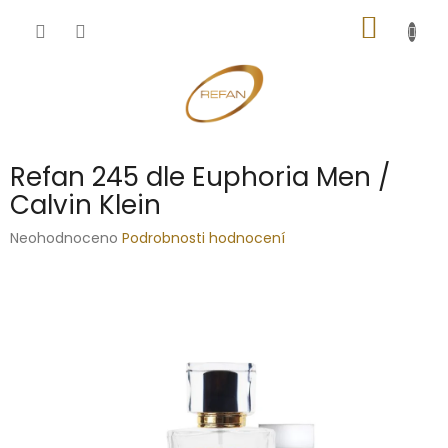
Přejít
NÁKUP
na
obsah
KOŠÍK
Refan 245 dle Euphoria Men /
Calvin Klein
Průměrné
Neohodnoceno
Podrobnosti hodnocení
hodnocení
produktu
je
0,0
z
5
hvězdiček.