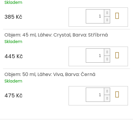
Skladem
Do 
385 Kč
Objem: 45 ml, Láhev: Crystal, Barva: Stříbrná
Skladem
Do 
445 Kč
Objem: 50 ml, Láhev: Viva, Barva: Černá
Skladem
Do 
475 Kč
Z
á