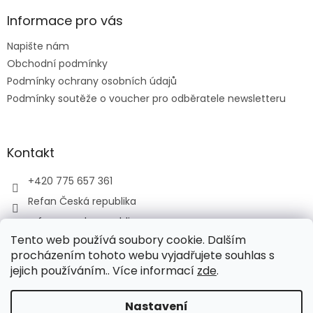
p
a
Informace pro vás
t
Napište nám
í
Obchodní podmínky
Podmínky ochrany osobních údajů
Podmínky soutěže o voucher pro odběratele newsletteru
Kontakt
+420 775 657 361
Refan Česká republika
refan_czech_republic
Tento web používá soubory cookie. Dalším
procházením tohoto webu vyjadřujete souhlas s
jejich používáním.. Více informací
zde
.
Vytvořil Shoptet
Nastavení