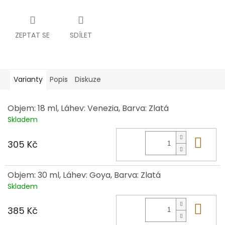
ZEPTAT SE
SDÍLET
Varianty
Popis
Diskuze
Objem: 18 ml, Láhev: Venezia, Barva: Zlatá
Skladem
Do 
305 Kč
Objem: 30 ml, Láhev: Goya, Barva: Zlatá
Skladem
Do 
385 Kč