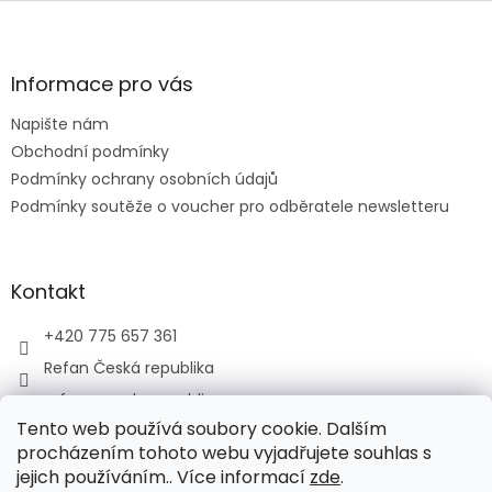
Z
á
p
a
Informace pro vás
t
Napište nám
í
Obchodní podmínky
Podmínky ochrany osobních údajů
Podmínky soutěže o voucher pro odběratele newsletteru
Kontakt
+420 775 657 361
Refan Česká republika
refan_czech_republic
Tento web používá soubory cookie. Dalším
procházením tohoto webu vyjadřujete souhlas s
jejich používáním.. Více informací
zde
.