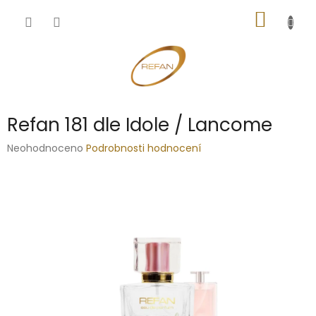
Přejít
NÁKUP
na
obsah
KOŠÍK
Refan 181 dle Idole / Lancome
Průměrné
Neohodnoceno
Podrobnosti hodnocení
hodnocení
produktu
je
0,0
z
5
hvězdiček.