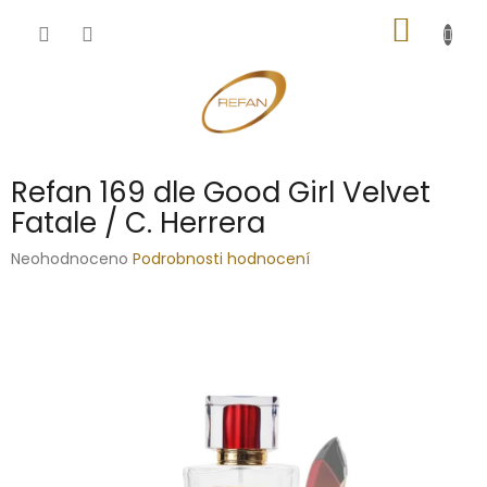
Přejít
NÁKUP
na
obsah
KOŠÍK
Refan 169 dle Good Girl Velvet
Fatale / C. Herrera
Průměrné
Neohodnoceno
Podrobnosti hodnocení
hodnocení
produktu
je
0,0
z
5
hvězdiček.