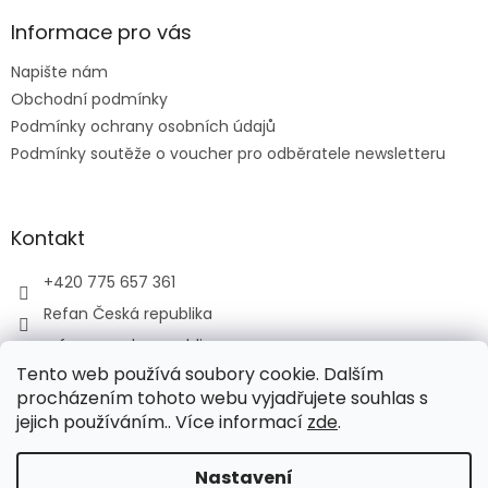
p
a
Informace pro vás
t
Napište nám
í
Obchodní podmínky
Podmínky ochrany osobních údajů
Podmínky soutěže o voucher pro odběratele newsletteru
Kontakt
+420 775 657 361
Refan Česká republika
refan_czech_republic
Tento web používá soubory cookie. Dalším
procházením tohoto webu vyjadřujete souhlas s
jejich používáním.. Více informací
zde
.
Vytvořil Shoptet
Nastavení