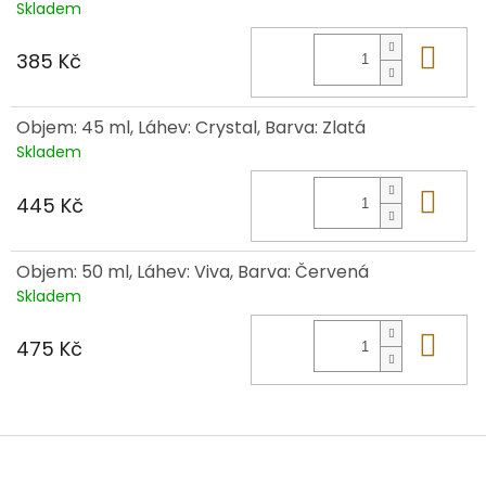
Skladem
Do 
385 Kč
Objem: 45 ml, Láhev: Crystal, Barva: Zlatá
Skladem
Do 
445 Kč
Objem: 50 ml, Láhev: Viva, Barva: Červená
Skladem
Do 
475 Kč
Z
á