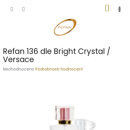
Přejít
NÁKUP
na
obsah
KOŠÍK
Refan 136 dle Bright Crystal /
Versace
Průměrné
Neohodnoceno
Podrobnosti hodnocení
hodnocení
produktu
je
0,0
z
5
hvězdiček.