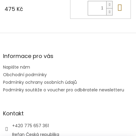
Do 
475 Kč
Z
á
p
a
Informace pro vás
t
Napište nám
í
Obchodní podmínky
Podmínky ochrany osobních údajů
Podmínky soutěže o voucher pro odběratele newsletteru
Kontakt
+420 775 657 361
Refan Česká republika