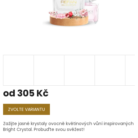
od
305 Kč
Měrná
cena:
ZVOLTE VARIANTU
Zažijte jasné krystaly ovocně květinových vůní inspirovaných
Bright Crystal. Probuďte svou svěžest!