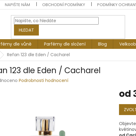
NAPIŠTE NÁM
OBCHODNÍ PODMÍNKY
PODMÍNKY OCHRAN
HLEDAT
rfémy dle vůně
Parfémy dle složení
Blog
Velkoo
Refan 123 dle Eden / Cacharel
an 123 dle Eden / Cacharel
rné
dnoceno
Podrobnosti hodnocení
ení
od
tu
Měrná
cena:
ZVOLT
ek.
Objevte
květino
od Cac