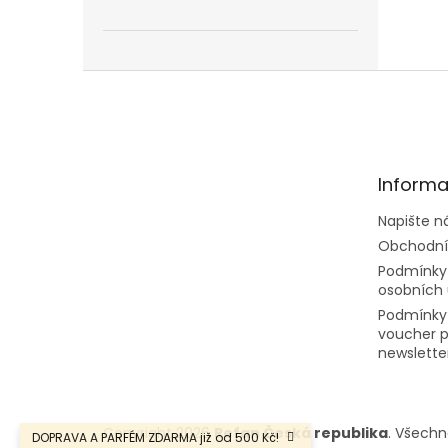
Z
á
p
a
t
Informa
í
Napište 
Obchodní
Podmínky
osobních 
Podmínky
voucher p
newslette
Copyright 2026
Refan Česká republika
. Všechn
DOPRAVA A PARFÉM ZDARMA již od 500 Kč!