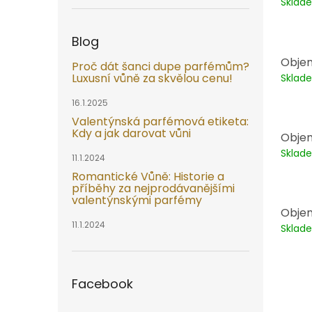
Sklad
Blog
Objem
Proč dát šanci dupe parfémům?
Luxusní vůně za skvělou cenu!
Sklad
16.1.2025
Valentýnská parfémová etiketa:
Kdy a jak darovat vůni
Objem
Sklad
11.1.2024
Romantické Vůně: Historie a
příběhy za nejprodávanějšími
valentýnskými parfémy
Objem
11.1.2024
Sklad
Facebook