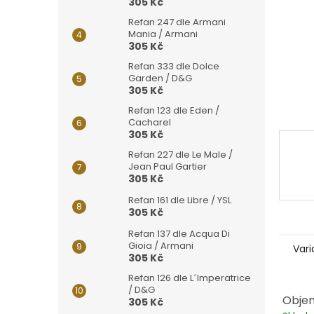
n
305 Kč
e
Refan 247 dle Armani
l
Mania / Armani
305 Kč
Refan 333 dle Dolce
Garden / D&G
305 Kč
Refan 123 dle Eden /
Cacharel
305 Kč
Refan 227 dle Le Male /
Jean Paul Gartier
305 Kč
Refan 161 dle Libre / YSL
305 Kč
Refan 137 dle Acqua Di
Gioia / Armani
Vari
305 Kč
Refan 126 dle L´Imperatrice
/ D&G
Objem
305 Kč