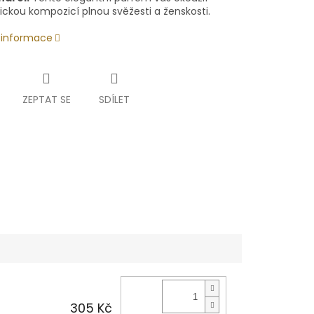
ckou kompozicí plnou svěžesti a ženskosti.
í informace
ZEPTAT SE
SDÍLET
305 Kč