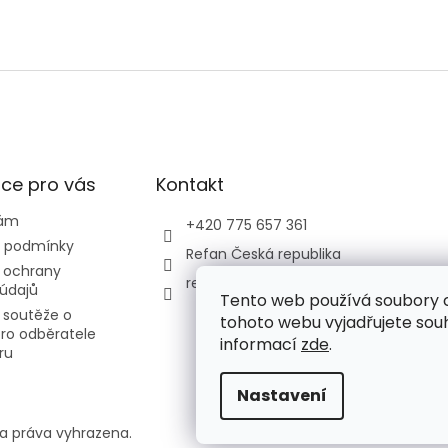
ce pro vás
Kontakt
nám
+420 775 657 361
 podmínky
Refan Česká republika
 ochrany
refan_czech_republic
údajů
Tento web používá soubory 
 soutěže o
tohoto webu vyjadřujete souhl
ro odběratele
informací
zde
.
ru
Nastavení
a práva vyhrazena.