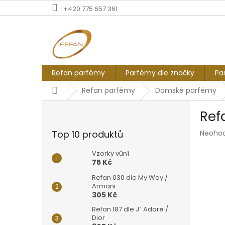
Přejít
+420 775 657 361
na
obsah
Refan parfémy
Parfémy dle značky
Pa
Domů
Refan parfémy
Dámské parfémy
P
Ref
o
s
Průmě
Top 10 produktů
Neoho
t
hodnoc
r
produk
Vzorky vůní
a
je
75 Kč
n
0,0
Refan 030 dle My Way /
z
n
Armani
5
í
305 Kč
hvězdič
p
Refan 187 dle J´ Adore /
a
Dior