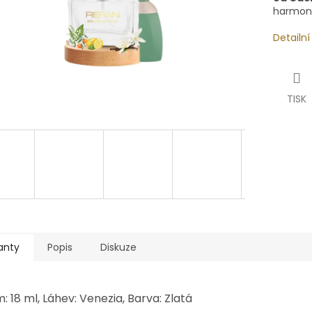
harmoni
Detailn
TISK
anty
Popis
Diskuze
: 18 ml, Láhev: Venezia, Barva: Zlatá