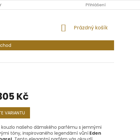
Y OSOBNÍCH ÚDAJŮ
PODMÍNKY SOUTĚŽE O VOUCHER PRO ODBĚR
Přihlášení
NÁKUPNÍ
Prázdný košík
KOŠÍK
bchod
305 Kč
E VARIANTU
 kouzlo našeho dámského parfému s jemnými
vými tóny, inspirovaného legendární vůní
Eden
harel.
Tento elegantní parfém vás okouzlí