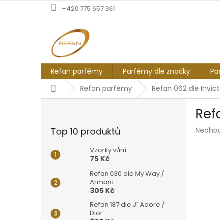
Přejít
+420 775 657 361
na
obsah
Refan parfémy
Parfémy dle značky
Pa
Domů
Refan parfémy
Refan 062 dle Invic
P
Ref
o
s
Průmě
Top 10 produktů
Neoho
t
hodnoc
r
produk
Vzorky vůní
a
je
75 Kč
n
0,0
Refan 030 dle My Way /
z
n
Armani
5
í
305 Kč
hvězdič
p
Refan 187 dle J´ Adore /
a
Dior