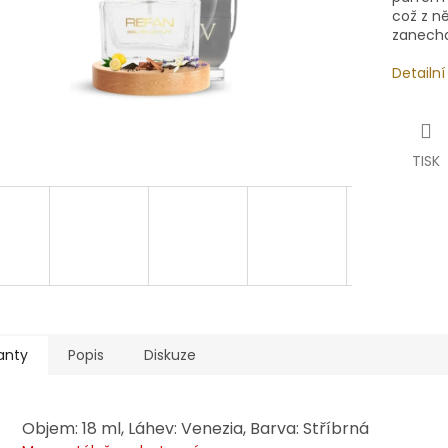
což z ně
zanecha
Detailn
TISK
anty
Popis
Diskuze
Objem: 18 ml, Láhev: Venezia, Barva: Stříbrná