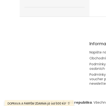
Z
á
p
a
t
Informa
í
Napište 
Obchodní
Podmínky
osobních 
Podmínky
voucher p
newslette
Copyright 2026
Refan Česká republika
. Všechn
DOPRAVA A PARFÉM ZDARMA již od 500 Kč!