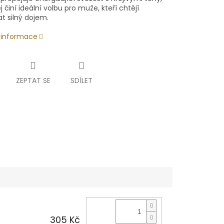
j činí ideální volbu pro muže, kteří chtějí
t silný dojem.
í informace
ZEPTAT SE
SDÍLET
305 Kč