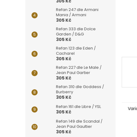
n
305 Kč
e
Refan 247 dle Armani
l
Mania / Armani
305 Kč
Refan 333 dle Dolce
Garden / D&G
305 Kč
Refan 123 dle Eden /
Cacharel
305 Kč
Refan 227 dle Le Male /
Jean Paul Gartier
305 Kč
Refan 310 dle Goddess /
Burberry
305 Kč
Refan 161 dle Libre / YSL
Vari
305 Kč
Refan 149 dle Scandal /
Jean Paul Gaultier
305 Kč