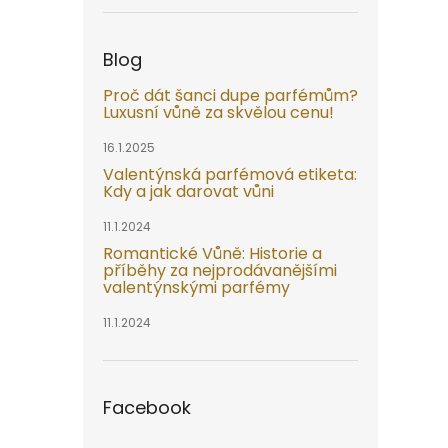
Blog
Proč dát šanci dupe parfémům?
Luxusní vůně za skvělou cenu!
16.1.2025
Valentýnská parfémová etiketa:
Kdy a jak darovat vůni
11.1.2024
Romantické Vůně: Historie a
příběhy za nejprodávanějšími
valentýnskými parfémy
11.1.2024
Facebook