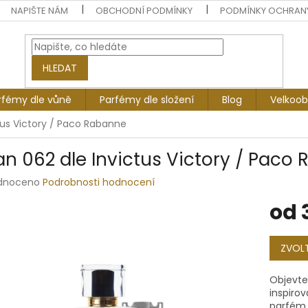
NAPIŠTE NÁM
OBCHODNÍ PODMÍNKY
PODMÍNKY OCHRAN
HLEDAT
rfémy dle vůně
Parfémy dle složení
Blog
Velkoo
tus Victory / Paco Rabanne
an 062 dle Invictus Victory / Paco
rné
dnoceno
Podrobnosti hodnocení
ení
od
tu
Měrná
cena:
ZVOLT
ek.
Objevte 
inspiro
parfém p