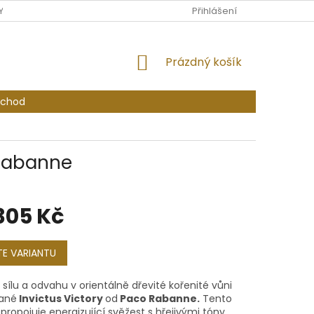
Y OSOBNÍCH ÚDAJŮ
PODMÍNKY SOUTĚŽE O VOUCHER PRO ODBĚR
Přihlášení
NÁKUPNÍ
Prázdný košík
KOŠÍK
bchod
 Rabanne
305 Kč
E VARIANTU
sílu a odvahu v orientálně dřevité kořenité vůni
vané
Invictus Victory
od
Paco Rabanne.
Tento
ropojuje energizující svěžest s hřejivými tóny,