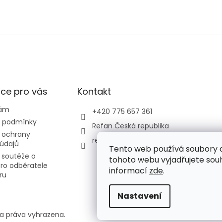
ce pro vás
Kontakt
nám
+420 775 657 361
 podmínky
Refan Česká republika
 ochrany
refan_czech_republic
údajů
Tento web používá soubory 
 soutěže o
tohoto webu vyjadřujete souhl
ro odběratele
informací
zde
.
ru
Nastavení
a práva vyhrazena.