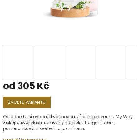
od
305 Kč
Měrná
cena:
ZVOLTE VARIANTU
Objednejte si ovocně květinovou vůni inspirovanou My Way.
Získejte svůj vlastní smyslný zážitek s bergamotem,
pomerančovým květem a jasmínem.