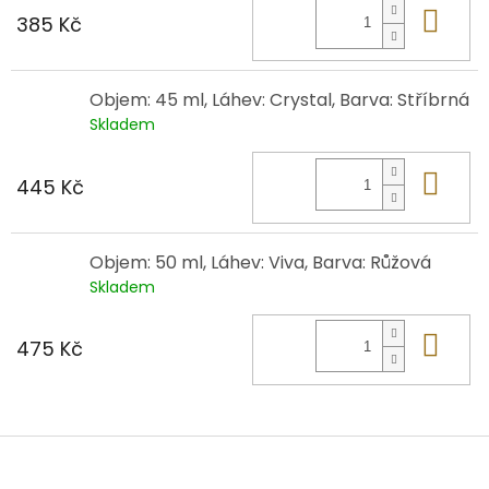
Do 
385 Kč
Objem: 45 ml, Láhev: Crystal, Barva: Stříbrná
Skladem
Do 
445 Kč
Objem: 50 ml, Láhev: Viva, Barva: Růžová
Skladem
Do 
475 Kč
Z
á