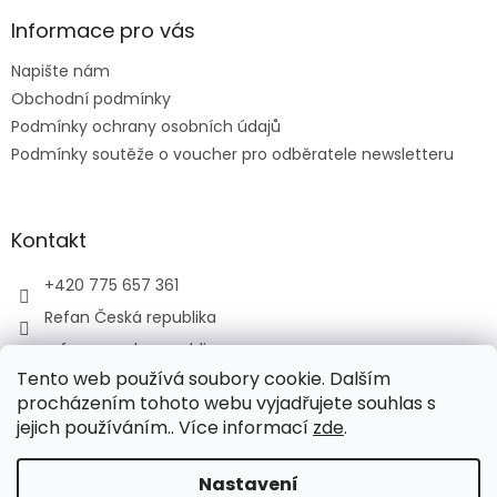
p
a
Informace pro vás
t
Napište nám
í
Obchodní podmínky
Podmínky ochrany osobních údajů
Podmínky soutěže o voucher pro odběratele newsletteru
Kontakt
+420 775 657 361
Refan Česká republika
refan_czech_republic
Tento web používá soubory cookie. Dalším
procházením tohoto webu vyjadřujete souhlas s
jejich používáním.. Více informací
zde
.
Vytvořil Shoptet
Nastavení