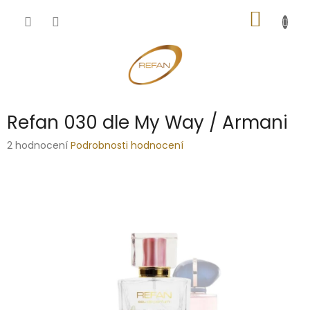
Přejít
NÁKUP
na
obsah
KOŠÍK
Refan 030 dle My Way / Armani
Průměrné
2 hodnocení
Podrobnosti hodnocení
hodnocení
produktu
je
5,0
z
5
hvězdiček.