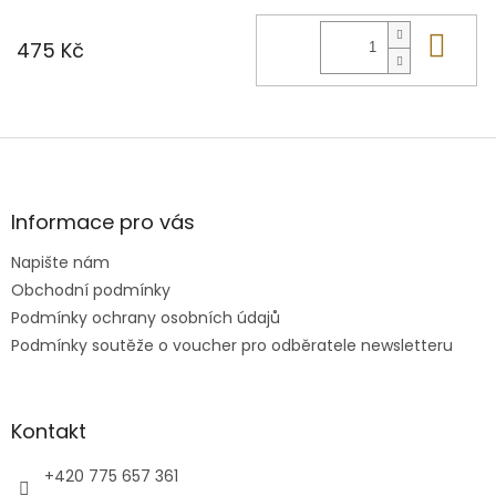
Do 
475 Kč
Z
á
p
a
Informace pro vás
t
Napište nám
í
Obchodní podmínky
Podmínky ochrany osobních údajů
Podmínky soutěže o voucher pro odběratele newsletteru
Kontakt
+420 775 657 361