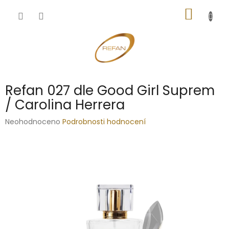
Přejít
NÁKUP
na
obsah
KOŠÍK
Refan 027 dle Good Girl Suprem
/ Carolina Herrera
Průměrné
Neohodnoceno
Podrobnosti hodnocení
hodnocení
produktu
je
0,0
z
5
hvězdiček.